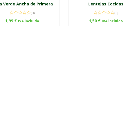
ía Verde Ancha de Primera
Lentejas Cocidas
(0)
(0)
1,99
€
1,50
€
IVA incluido
IVA incluido
Add to cart
Add to cart