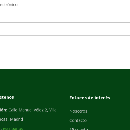
ectrónico.
ctenos
Enlaces de interés
ión:
Calle Manuel Vélez 2, Villa
Nosotros
lecas, Madrid
Contacto
:
escríbanos
Mi cuenta