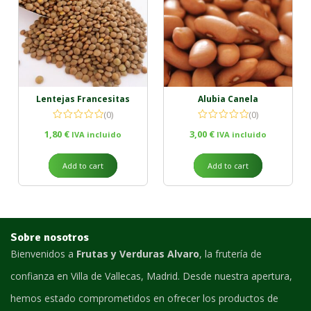
Lentejas Francesitas
Alubia Canela
(0)
(0)
1,80
€
3,00
€
IVA incluido
IVA incluido
Add to cart
Add to cart
Sobre nosotros
Bienvenidos a
Frutas y Verduras Alvaro
, la frutería de
confianza en Villa de Vallecas, Madrid. Desde nuestra apertura,
hemos estado comprometidos en ofrecer los productos de