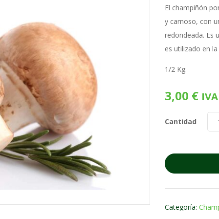
El champiñón por
y carnoso, con u
redondeada. Es u
es utilizado en l
1/2 Kg.
3,00
€
IVA
Cantidad
Categoría:
Champ